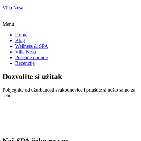
Villa Nesa
Menu
Home
Blog
Wellness & SPA
Villa Nesa
Posebne ponude
Recenzije
Dozvolite si užitak
Pobjegnite od užurbanosti svakodnevice i priuštite si nešto samo za
sebe
Naš SPA čeka na vas